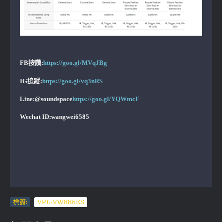
FB按讚:
https://goo.gl/MVqJBg
IG追蹤:
https://goo.gl/vq3nRS
Line:@soundspace
https://goo.gl/YQWmcF
Wechat ID:wangwei6585
標簽:
VPL-VW885ES