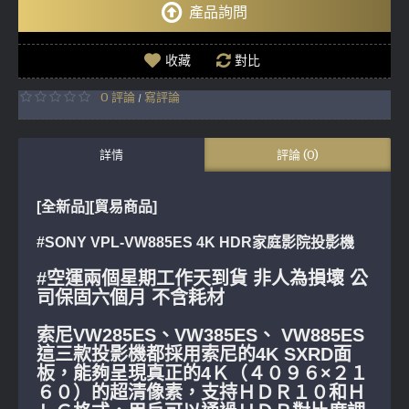
產品詢問
收藏
對比
0 評論
寫評論
/
詳情
評論 (0)
[全新品][貿易商品]
#SONY VPL-VW885ES 4K HDR家庭影院投影機
#空運兩個星期工作天到貨 非人為損壞 公
司保固六個月 不含耗材
索尼VW285ES、VW385ES、 VW885ES
這三款投影機都採用索尼的4K SXRD面
板，能夠呈現真正的4Ｋ（４０９６×２１
６０）的超清像素，支持ＨＤＲ１０和Ｈ