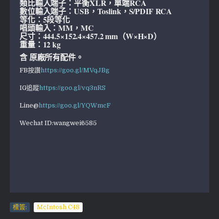
類比輸入端子：平衡XLR，單端RCA
數位輸入端子：USB，Toslink，S/PDIF RCA
等化：5段等化
唱頭輸入：MM，MC
尺寸：444.5×152.4×457.2 mm（W×H×D）
重量：12 kg
含 原廠所有配件。
FB按讚
https://goo.gl/MVqJBg
IG追蹤
https://goo.gl/vq3nRS
Line@
https://goo.gl/YQWmcF
Wechat ID:wangwei6585
標簽:
McIntosh C48