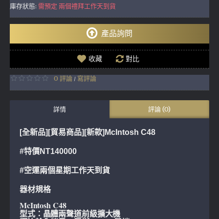
庫存狀態:
需預定 兩個禮拜工作天到貨
產品詢問
收藏
對比
0 評論
寫評論
/
詳情
評論 (0)
[全新品][貿易商品][新款]McIntosh C48
#特價NT140000
#空運兩個星期工作天到貨
器材規格
McIntosh C48
型式：晶體兩聲道前級擴大機