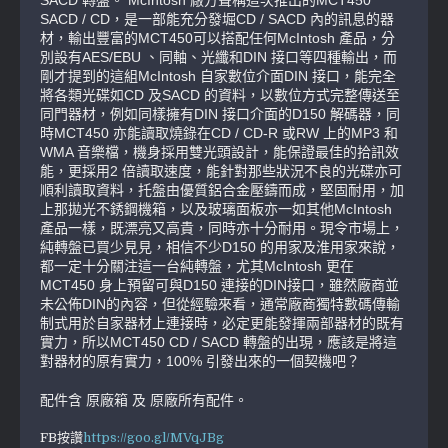
SACD / CD，是一部能充分發堀CD / SACD 內的訊息的器
材，輸出豐富的MCT450可以搭配任何McIntosh 產品，分
別設有AES/EBU 、同軸、光纖和DIN 接口等四種輸出，而
剛才提到的這組McIntosh 自家數位介面DIN 接口，能完全
將各類光碟如CD 及SACD 的資料，以數位方式完整傳送至
同門器材，例如同樣擁有DIN 接口介面的D150 解碼器，同
時MCT450 亦能讀取燒錄在CD / CD-R 或RW 上的MP3 和
WMA 音樂檔，機身採用雙光頭設計，能保證最佳的拾訊效
能，更採用2 倍讀取速度，能針對那些狀況不良的光碟亦可
順利讀取資料，托盤由優質鋁合金壓鑄而成，堅固耐用，加
上那拋光不銹鋼機箱，以及玻璃面板亦一如其他McIntosh
產品一樣，既漂亮又高貴，同時亦十分耐用。現令市場上，
純轉盤已買少見見，相信不少D150 的用家及淮用家來說，
都一定十分關注這一台純轉盤，尤其McIntosh 更在
MCT450 身上預留可與D150 連接的DIN接口，雖然廠商並
未公佈DIN的內容，但從經驗來看，通常廠商獨特數碼傳輸
制式用於自家器材上連接時，必定更能發揮兩部器材的既有
實力，所以MCT450 CD / SACD 轉盤的出現，應該是將這
對器材的原有實力，100% 引發出來的一個契機吧？
配件含 原廠箱 及 原廠所有配件。
FB按讚
https://goo.gl/MVqJBg