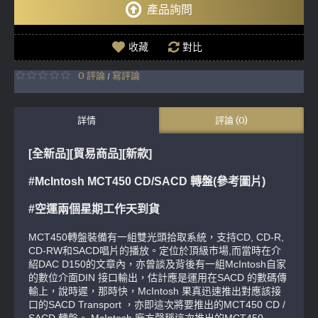
產品詢問
收藏
對比
0 評論
寫評論
/
詳情
評論 (0)
[全新品][貿易商品][新款]
#McIntosh MCT450 CD/SACD 轉盤(參考圖片)
#空運兩個星期工作天到貨
MCT450轉盤裝備有一組雙光頭拾取系統，支持CD, CD-R,
CD-RW和SACD唱片的播放。定位於頂級市場,而當時在介
紹DAC D150的文章內，亦曾談及背後有一組McIntosh自家
的數位介面DIN 接口輸出，估計應是運用在SACD 的數碼傳
輸上，說時遲，那時快，McIntosh 果真迅速推出對應該接
口的SACD Transport ，亦即這次將要推出的MCT450 CD /
SACD 轉盤。 McIntosh 廠方聲稱這次推出的MCT450