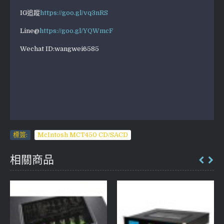
IG追蹤
https://goo.gl/vq3nRS
Line@
https://goo.gl/YQWmcF
Wechat ID:wangwei6585
標簽:
McIntosh MCT450 CD/SACD
相關商品