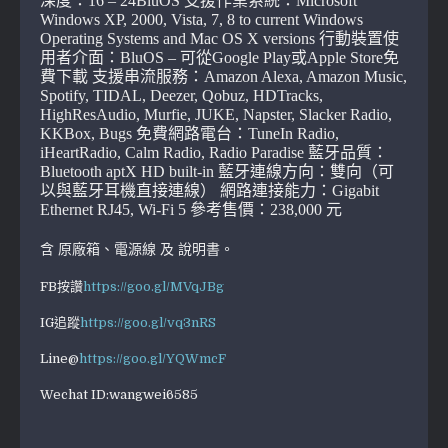
深度：16 – 24BluOS 支援作業系統：Microsoft
Windows XP, 2000, Vista, 7, 8 to current Windows
Operating Systems and Mac OS X versions 行動裝置使
用者介面：BluOS – 可從Google Play或Apple Store免
費下載 支援串流服務：Amazon Alexa, Amazon Music,
Spotify, TIDAL, Deezer, Qobuz, HDTracks,
HighResAudio, Murfie, JUKE, Napster, Slacker Radio,
KKBox, Bugs 免費網路電台：TuneIn Radio,
iHeartRadio, Calm Radio, Radio Paradise 藍牙品質：
Bluetooth aptX HD built-in 藍牙連線方向：雙向（可
以與藍牙耳機直接連線） 網路連接能力：Gigabit
Ethernet RJ45, Wi-Fi 5 參考售價：238,000 元
含 原廠箱、電源線 及 說明書。
FB按讚
https://goo.gl/MVqJBg
IG追蹤
https://goo.gl/vq3nRS
Line@
https://goo.gl/YQWmcF
Wechat ID:wangwei6585