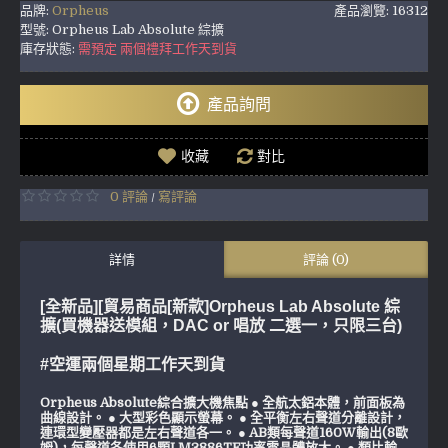
品牌:
Orpheus
產品瀏覽: 16312
型號:
Orpheus Lab Absolute 綜擴
庫存狀態:
需預定 兩個禮拜工作天到貨
產品詢問
收藏
對比
0 評論
寫評論
/
詳情
評論 (0)
[全新品][貿易商品[新款]Orpheus Lab Absolute 綜
擴(買機器送模組，DAC or 唱放 二選一，只限三台)
#空運兩個星期工作天到貨
Orpheus Absolute綜合擴大機焦點 ● 全航太鋁本體，前面板為
曲線設計。 ● 大型彩色顯示螢幕。 ● 全平衡左右聲道分離設計，
連環型變壓器都是左右聲道各一。 ● AB類每聲道160W輸出(8歐
姆)，每聲道各使用6顆LM3886TF功率電晶體放大。 ● 類比輸