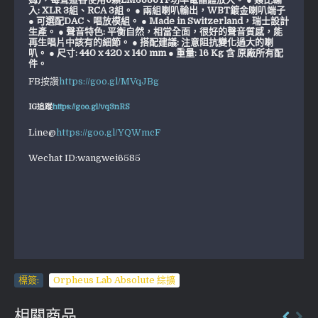
入: XLR 3組、RCA 3組。 ● 兩組喇叭輸出，WBT鍍金喇叭端子
● 可選配DAC、唱放模組。 ● Made in Switzerland，瑞士設計
生產。 ● 聲音特色: 平衡自然，相當全面，很好的聲音質感，能
再生唱片中該有的細節。 ● 搭配建議: 注意阻抗變化過大的喇
叭。 ● 尺寸: 440 x 420 x 140 mm ● 重量: 16 Kg 含 原廠所有配
件。
FB按讚
https://goo.gl/MVqJBg
IG追蹤
https://goo.gl/vq3nRS
Line@
https://goo.gl/YQWmcF
Wechat ID:wangwei6585
標簽:
Orpheus Lab Absolute 綜擴
相關商品