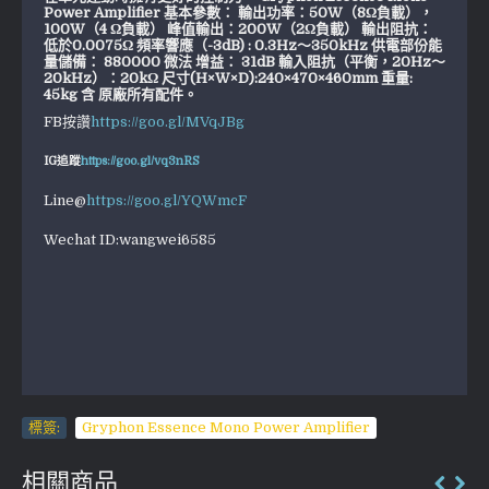
Power Amplifier 基本參數： 輸出功率：50W（8Ω負載），
100W（4 Ω負載） 峰值輸出：200W（2Ω負載） 輸出阻抗：
低於0.0075Ω 頻率響應（-3dB) : 0.3Hz～350kHz 供電部份能
量儲備： 880000 微法 增益： 31dB 輸入阻抗（平衡，20Hz～
20kHz）：20kΩ 尺寸(H×W×D):240×470×460mm 重量:
45kg 含 原廠所有配件。
FB按讚
https://goo.gl/MVqJBg
IG追蹤
https://goo.gl/vq3nRS
Line@
https://goo.gl/YQWmcF
Wechat ID:wangwei6585
標簽:
Gryphon Essence Mono Power Amplifier
相關商品