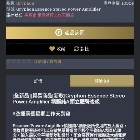
品牌:
Gryphon
產品瀏覽: 10904
型號:
Gryphon Essence Stereo Power Amplifier
庫存狀態:
需預定 兩個禮拜工作天到貨
產品詢問
收藏
對比
0 評論
寫評論
/
詳情
評論 (0)
[全新品][貿易商品[新款]Gryphon Essence Stereo
Power Amplifier 精髓純A類立體聲後級
#空運兩個星期工作天到貨
Essence Power Amplifier精髓純A類後級所使用的放大線路，
同樣貫徹著該社引以為傲雙單聲道零回授全平衡純A類直結理
念，輸入端以全平衡雙差動設計，配合高速運作電壓放大級和超
低噪音穩壓設施，締造遼闊頻率響應。源自同門上級型號的DC