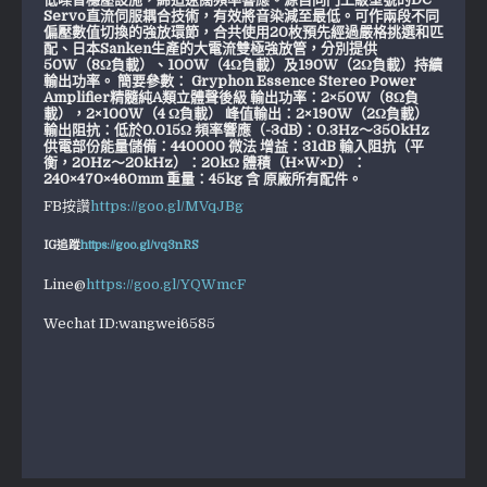
Servo直流伺服耦合技術，有效將音染減至最低。可作兩段不同
偏壓數值切換的強放環節，合共使用20枚預先經過嚴格挑選和匹
配、日本Sanken生產的大電流雙極強放管，分別提供
50W（8Ω負載）、100W（4Ω負載）及190W（2Ω負載）持續
輸出功率。 簡要參數： Gryphon Essence Stereo Power
Amplifier精髓純A類立體聲後級 輸出功率：2×50W（8Ω負
載），2×100W（4 Ω負載） 峰值輸出：2×190W（2Ω負載）
輸出阻抗：低於0.015Ω 頻率響應（-3dB)：0.3Hz～350kHz
供電部份能量儲備：440000 微法 增益：31dB 輸入阻抗（平
衡，20Hz～20kHz）：20kΩ 體積（H×W×D）：
240×470×460mm 重量：45kg 含 原廠所有配件。
FB按讚
https://goo.gl/MVqJBg
IG追蹤
https://goo.gl/vq3nRS
Line@
https://goo.gl/YQWmcF
Wechat ID:wangwei6585