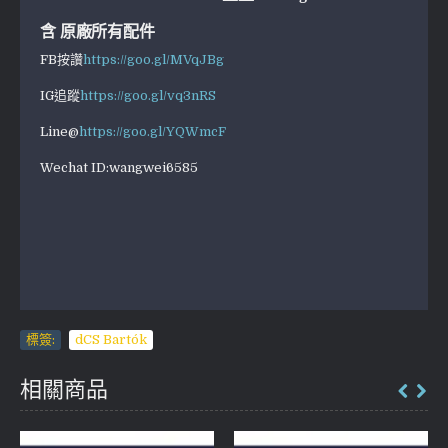
含 原廠所有配件
FB按讚
https://goo.gl/MVqJBg
IG追蹤
https://goo.gl/vq3nRS
Line@
https://goo.gl/YQWmcF
Wechat ID:wangwei6585
標簽:
dCS Bartók
相關商品