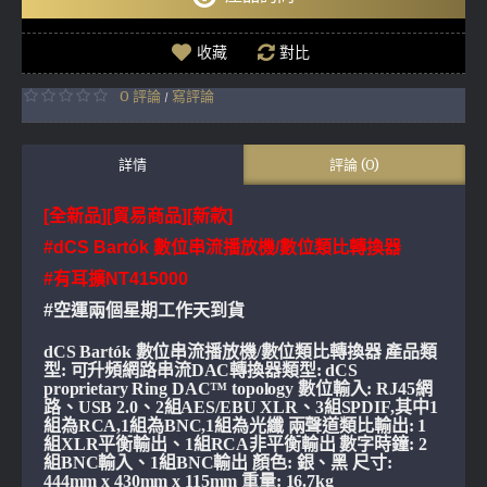
收藏
對比
0 評論
寫評論
/
詳情
評論 (0)
[全新品][貿易商品][新款]
#dCS Bartók 數位串流播放機/數位類比轉換器
#有耳擴NT415000
#空運兩個星期工作天到貨
dCS Bartók 數位串流播放機/數位類比轉換器 產品類
型: 可升頻網路串流DAC轉換器類型: dCS
proprietary Ring DAC™ topology 數位輸入: RJ45網
路、USB 2.0、2組AES/EBU XLR、3組SPDIF,其中1
組為RCA,1組為BNC,1組為光纖 兩聲道類比輸出: 1
組XLR平衡輸出、1組RCA非平衡輸出 數字時鐘: 2
組BNC輸入、1組BNC輸出 顏色: 銀、黑 尺寸:
444mm x 430mm x 115mm 重量: 16.7kg