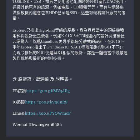
TOSLINK、USB，換言之使用者也能同時將N-01當作DAC使用，
連接其他原有的訊源，例如電腦、CD轉盤等等。而有些網路串
流播放機內還會包含HDD甚至是SSD，這些都端看設計廠商的考
量。
Esoteric只推出High-End等級的產品，身為品牌當中的頂級機種
用料與設計更是豪奢，例如K-01X SACD唱盤內的設計與結構便
非常驚人，旗艦Grandioso更幾乎都是分離式的設計，在2016下
半年Esoteric推出了Grandioso K1 SACD旗艦唱盤(與K-01不同)，
而現今推出的N-01便是與K1相似的設計，都是一體機當中最嚴謹
製作規格與最新的材料技術。
含 原廠箱、電源線 及 說明書。
FB按讚
https://goo.gl/MVqJBg
IG追蹤
https://goo.gl/vq3nRS
Line@
https://goo.gl/YQWmcF
Wechat ID:wangwei6585