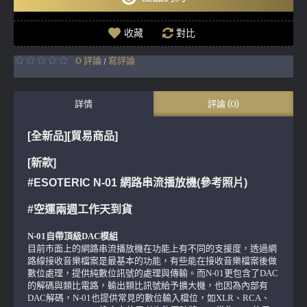
收藏
對比
0 評論
寫評論
/
詳情
評論 (0)
[全新品][貿易商品]
[新款]
#ESOTERIC N-01 網路串流播放機(參考照片)
#空運兩週工作天到貨
N-01自帶頂級DAC模組
目前市面上的網路串流播放機在功能上有不同的支援度，透過網
路線接收音樂檔案是最基本的功能，有些能在接收音樂檔案後做
數位處理，提供純數位訊號的處理與傳輸。而N-01更包含了DAC
的解碼與類比電路，輸出類比訊號給予擴大機，也因為內部有
DAC解碼，N-01也提供常見的數位輸入檔位，如XLR、RCA、