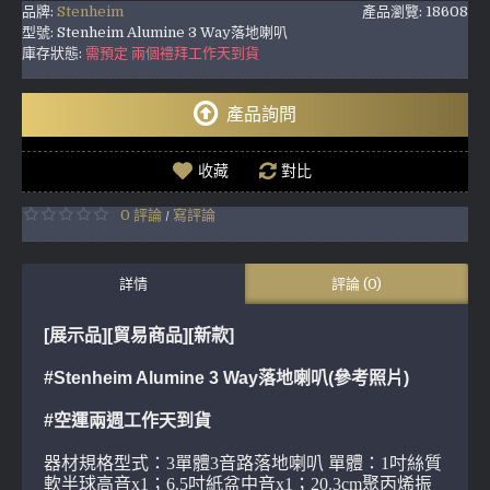
品牌:
Stenheim
產品瀏覽: 18608
型號:
Stenheim Alumine 3 Way落地喇叭
庫存狀態:
需預定 兩個禮拜工作天到貨
產品詢問
收藏
對比
0 評論
寫評論
/
詳情
評論 (0)
[展示品][貿易商品]
[新款]
#Stenheim Alumine 3 Way落地喇叭(參考照片)
#空運兩週工作天到貨
器材規格型式：3單體3音路落地喇叭 單體：1吋絲質
軟半球高音x1；6.5吋紙盆中音x1；20.3cm聚丙烯振