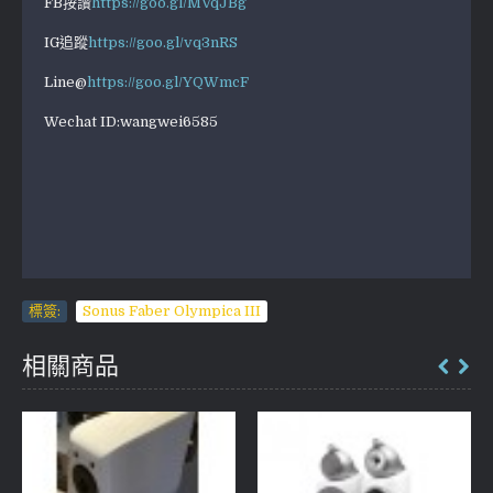
FB按讚
https://goo.gl/MVqJBg
IG追蹤
https://goo.gl/vq3nRS
Line@
https://goo.gl/YQWmcF
Wechat ID:wangwei6585
標簽:
Sonus Faber Olympica III
相關商品