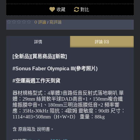
收藏
對比
0 評論
寫評論
/
詳情
評論 (0)
[全新品][貿易商品]
[新款]
#Sonus Faber Olympica III(參考照片)
#空運兩週工作天到貨
器材規格型式：4單體3音路低音反射式落地喇叭 單
體：29mm 絲質軟半球DAD高音×1，150mm複合纖
維振膜中音×1、180mm三明治振膜低音×2 頻率響
應：35Hz-30kHz 阻抗：4歐姆 靈敏度：90dB 尺寸：
1114×403×508mm（H×W×D） 重量：88kg
含 原廠箱及 說明書。