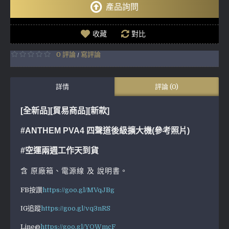
產品詢問
收藏
對比
0 評論
寫評論
/
詳情
評論 (0)
[全新品][貿易商品]
[新款]
#ANTHEM PVA4 四聲道後級擴大機(參考照片)
#空運兩週工作天到貨
含 原廠箱、電源線 及 說明書。
FB按讚
https://goo.gl/MVqJBg
IG追蹤
https://goo.gl/vq3nRS
Line@
https://goo.gl/YQWmcF