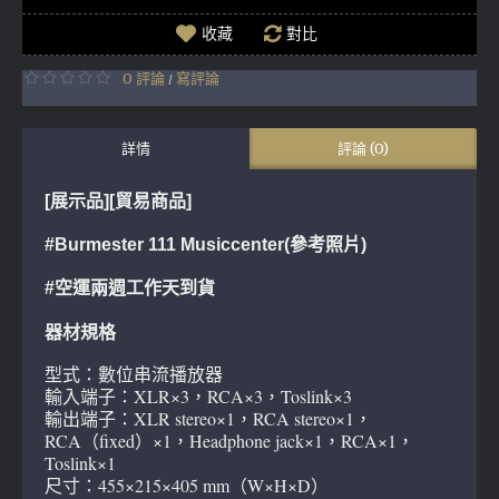
收藏
對比
0 評論
寫評論
/
詳情
評論 (0)
[展示品][貿易商品]
#Burmester 111 Musiccenter(參考照片)
#空運兩週工作天到貨
器材規格
型式：數位串流播放器
輸入端子：XLR×3，RCA×3，Toslink×3
輸出端子：XLR stereo×1，RCA stereo×1，
RCA（fixed）×1，Headphone jack×1，RCA×1，
Toslink×1
尺寸：455×215×405 mm（W×H×D）