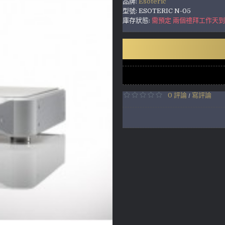
品牌:
Esoteric
型號:
ESOTERIC N-05
庫存狀態:
需預定 兩個禮拜工作天
0 評論
寫評論
/