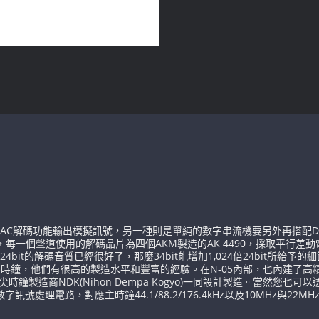
AC解碼功能輸出模擬訊號，另一種則是單純的數字串流機要另外再搭配D
道使用的解碼晶片為四個AKM製造的AK 4490，採取平行差動電路(parallel 
24bit的解碼音質已經很好了，那麼34bit能增加1,024倍24bit所
們有很高的製造水平和豐富的經驗。在N-05內部，也內建了高精度的VCXO(voltage
製造商NDK(Nihon Dempa Kogyo)一同設計製造。當然您也可以
處理電路，對應主時鐘44.1/88.2/176.4kHz以及10MHz與22MH