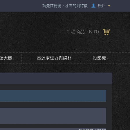
賬戶
請先註冊後，才看的到特價
0 項商品 - NT0
擴大機
電源處理器與線材
投影機