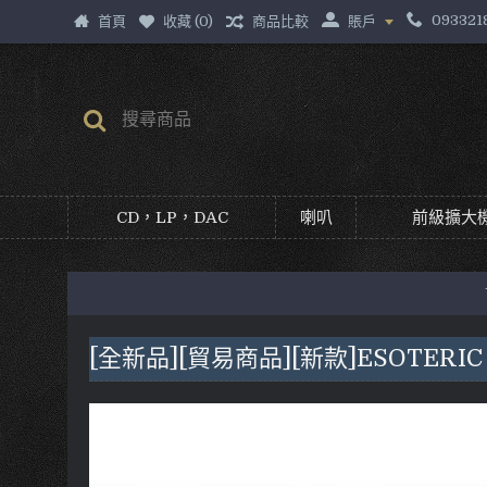
093321
首頁
收藏 (
0
)
商品比較
賬戶
CD，LP，DAC
喇叭
前級擴大機
[全新品][貿易商品][新款]ESOTERI