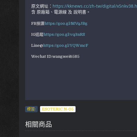
原文網址：
https://kknews.cc/zh-tw/digital/x5nkv38.
含 原廠箱、電源線 及 說明書。
FB按讚
https://goo.gl/MVqJBg
IG追蹤
https://goo.gl/vq3nRS
Line@
https://goo.gl/YQWmcF
Wechat ID:wangwei6585
標簽:
ESOTERIC N-05
相關商品