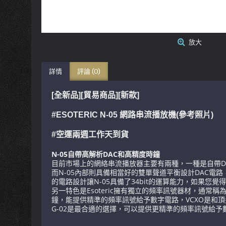
放大
詳情
評論 (0)
[全新品][貿易商品]
[新款]
#ESOTERIC N-05 網路串流播放機(參考照片)
#空運兩週工作天到貨
N-05自帶高解析DAC和高精度時鐘
目前市場上的網絡串流播放器主要有兩種，一種是自帶D
而N-05內部則具備相當好的雙單聲道平衡設計DAC電路，每一個聲
的電路設計讓N-05具備了34bit的運算能力，如果您覺得
另一特色是Esoteric擁有獨立的頻率訊號器材，通常稱為時鐘，他
鐘，能提供精準的頻率訊號給予數字電路，VCXO是和頂尖時鐘
G-02是最合適的選擇，可以提供更精準的頻率訊號給予數字訊號