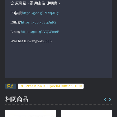
含 原廠箱、電源線 及 說明書。
FB按讚
https://goo.gl/MVqJBg
IG追蹤
https://goo.gl/vq3nRS
Line@
https://goo.gl/YQWmcF
Wechat ID:wangwei6585
標簽:
CH Precision D1 Special Edition D1SE
相關商品