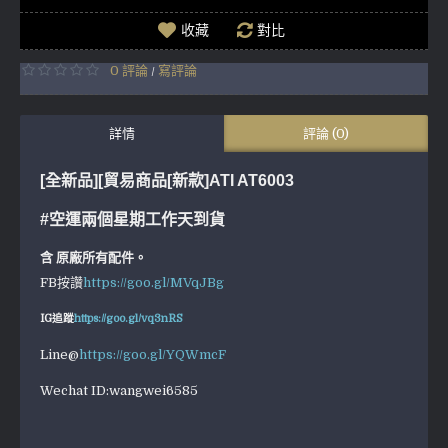
收藏
對比
0 評論
寫評論
/
詳情
評論 (0)
[全新品][貿易商品[新款]ATI AT6003
#空運兩個星期工作天到貨
含 原廠所有配件。
FB按讚
https://goo.gl/MVqJBg
IG追蹤
https://goo.gl/vq3nRS
Line@
https://goo.gl/YQWmcF
Wechat ID:wangwei6585