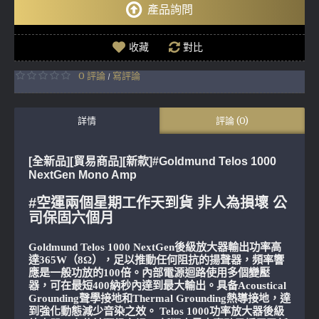
產品詢問
收藏
對比
0 評論
寫評論
/
詳情
評論 (0)
[全新品][貿易商品][新款]#Goldmund Telos 1000
NextGen Mono Amp
#空運兩個星期工作天到貨 非人為損壞 公
司保固六個月
Goldmund Telos 1000 NextGen後級放大器輸出功率高
達365W（8Ω），足以推動任何阻抗的揚聲器，頻率響
應是一般功放的100倍。內部電源迴路使用多個變壓
器，可在最短400納秒內達到最大輸出。具备Acoustical
Grounding聲學接地和Thermal Grounding熱導接地，達
到強化動態減少音染之效。 Telos 1000功率放大器後級