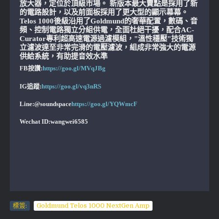
放大器，定位於頂級市場。 新版本最大賣點是採用了新
的電路設計，以及前面板採用了更大型的顯示幕幕。
Telos 1000後級沿用了Goldmund的奢華配置，數碼、音
頻、控制電路獨立分組供電，全面杜絕干擾，配合AC-
Curator專利超高速電源過濾模組，"溫性穩壓"技術獨
立濾波達至非常完滑的電壓濾波，組成非常強大的電源
供給系統，有助提音效水準
FB按讚:
https://goo.gl/MVqJBg
IG追蹤:
https://goo.gl/vq3nRS
Line:@soundspace
https://goo.gl/YQWmcF
Wechat ID:wangwei6585
標簽:
Goldmund Telos 1000 NextGen Amp