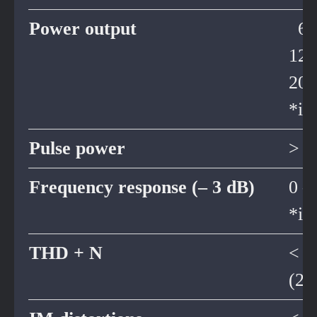
Power output
600
120
200
*in
Pulse power
> 1
Frequency response (– 3 dB)
0 –
*in
THD + N
< 0
(20