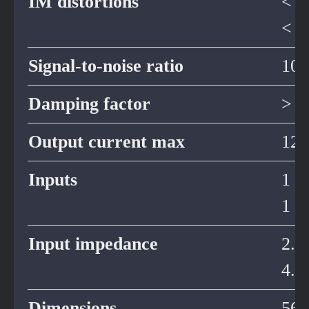
IM distortions
< 
< 0
Signal-to-noise ratio
108
Damping factor
> 1
Output current max
120
Inputs
1 ×
1 ×
Input impedance
2.3
4.0
Dimensions
560