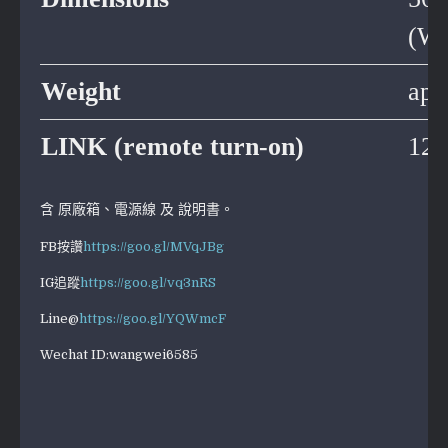
(W 
Weight
app
LINK (remote turn-on)
12 
含 原廠箱、電源線 及 說明書。
FB按讚
https://goo.gl/MVqJBg
IG追蹤
https://goo.gl/vq3nRS
Line@
https://goo.gl/YQWmcF
Wechat ID:wangwei6585