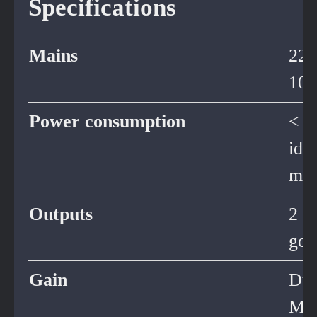
Specifications
Mains
220
100
Power consumption
< 0
idl
ma
Outputs
2 p
gol
Gain
Dua
Mo