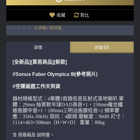
收藏
對比
0 評論
寫評論
/
詳情
評論 (0)
[全新品][貿易商品]
[新款]
#Sonus Faber Olympica III(參考照片)
#空運兩週工作天到貨
器材規格型式：4單體3音路低音反射式落地喇叭 單
體：29mm 絲質軟半球DAD高音×1，150mm複合纖
維振膜中音×1、180mm三明治振膜低音×2 頻率響
應：35Hz-30kHz 阻抗：4歐姆 靈敏度：90dB 尺寸：
1114×403×508mm（H×W×D） 重量：88kg
含 原廠箱及 說明書。