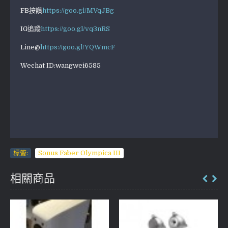
FB按讚
https://goo.gl/MVqJBg
IG追蹤
https://goo.gl/vq3nRS
Line@
https://goo.gl/YQWmcF
Wechat ID:wangwei6585
標簽:
Sonus Faber Olympica III
相關商品