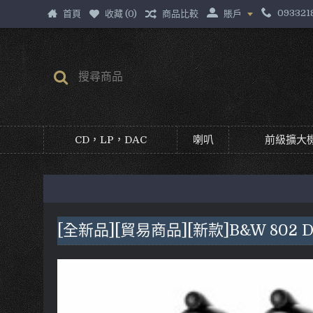
093321
首頁
收藏 (
0
)
商品比較
賬戶
CD，LP，DAC
喇叭
前級擴大機
[全新品][貿易商品][新款]B&W 802 D