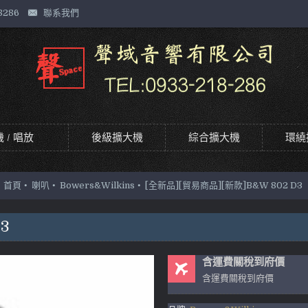
8286
聯系我們
 / 唱放
後級擴大機
綜合擴大機
環繞
首頁
喇叭
Bowers&Wilkins
[全新品][貿易商品][新款]B&W 802 D3
3
含運費關稅到府價
含運費關稅到府價