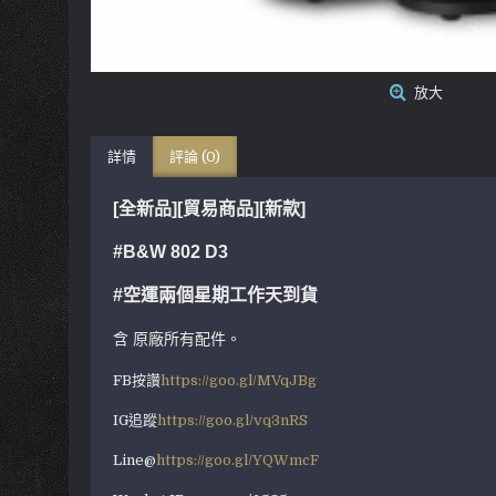
放大
詳情
評論 (0)
[全新品][貿易商品][新款]
#B&W 802 D3
#空運兩個星期工作天到貨
含 原廠所有配件。
FB按讚
https://goo.gl/MVqJBg
IG追蹤
https://goo.gl/vq3nRS
Line@
https://goo.gl/YQWmcF