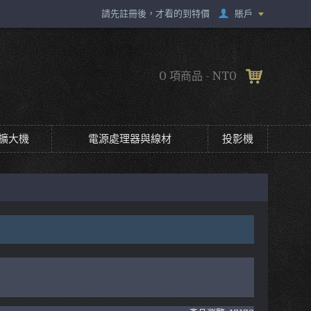
賬戶
請先註冊後，才看的到特價
0 項商品 - NT0
擴大機
電源處理器與線材
投影機