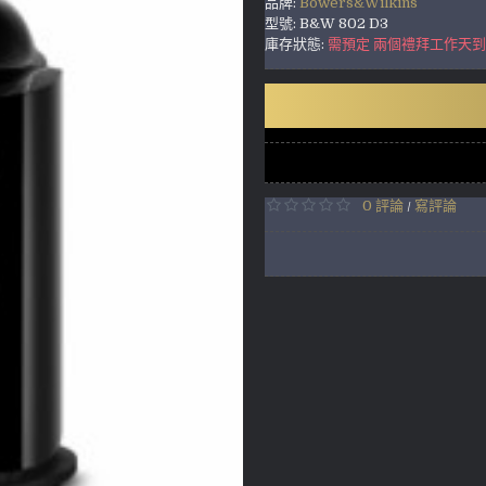
品牌:
Bowers&Wilkins
型號:
B&W 802 D3
庫存狀態:
需預定 兩個禮拜工作天
0 評論
寫評論
/