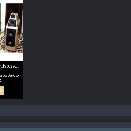
[全新品][貿易商品]Wilson Audio Sasha W/P Series 2
on Audio
..