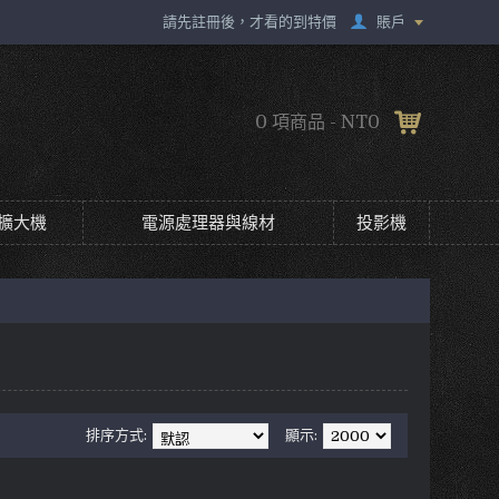
賬戶
請先註冊後，才看的到特價
0 項商品 - NT0
擴大機
電源處理器與線材
投影機
排序方式:
顯示: