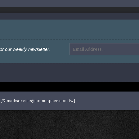
or our weekly newsletter.
E-mail:service@soundspace.com.tw]