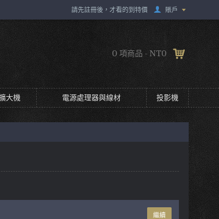
賬戶
請先註冊後，才看的到特價
0 項商品 - NT0
擴大機
電源處理器與線材
投影機
繼續