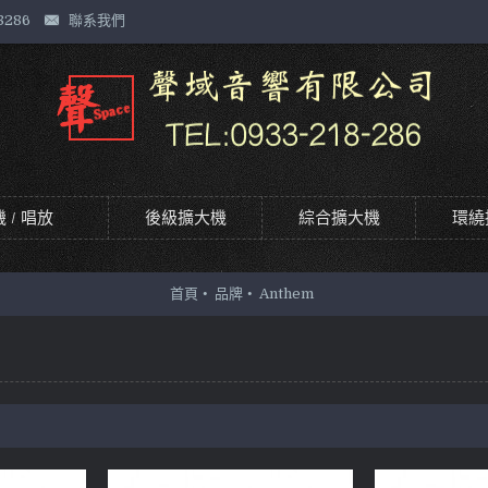
8286
聯系我們
 / 唱放
後級擴大機
綜合擴大機
環繞
首頁
品牌
Anthem