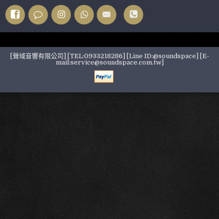
[聲域音響有限公司] [TEL:0933218286] [Line ID:@soundspace] [E-
mail:service@soundspace.com.tw]