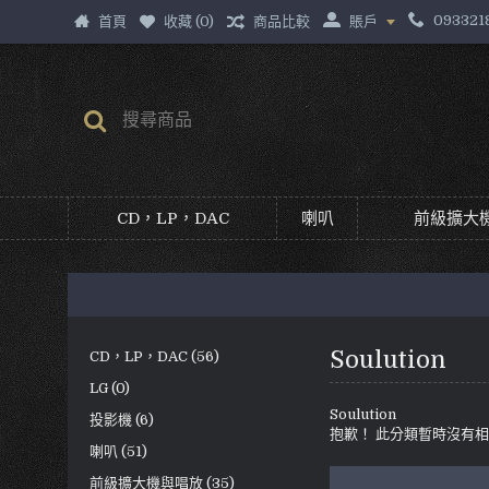
093321
首頁
收藏 (
0
)
商品比較
賬戶
CD，LP，DAC
喇叭
前級擴大機
Soulution
CD，LP，DAC (56)
LG (0)
Soulution
投影機 (6)
抱歉！ 此分類暫時沒有
喇叭 (51)
前級擴大機與唱放 (35)