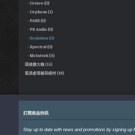
- Octave (0)
- Orpheus (1)
- PASS (0)
- PS Audio (0)
- Soulution (0)
- Spectral (0)
- McIntosh (3)
環繞擴大機 (15)
電源處理器與線材 (18)
訂閱商品快訊
Stay up to date with news and promotions by signing up f