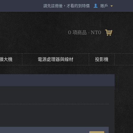
賬戶
請先註冊後，才看的到特價
0 項商品 - NT0
擴大機
電源處理器與線材
投影機