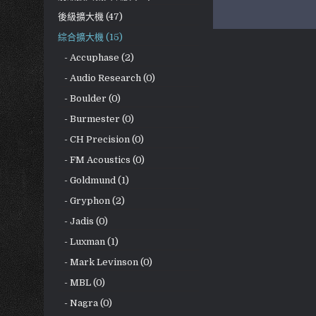
後級擴大機 (47)
綜合擴大機 (15)
- Accuphase (2)
- Audio Research (0)
- Boulder (0)
- Burmester (0)
- CH Precision (0)
- FM Acoustics (0)
- Goldmund (1)
- Gryphon (2)
- Jadis (0)
- Luxman (1)
- Mark Levinson (0)
- MBL (0)
- Nagra (0)