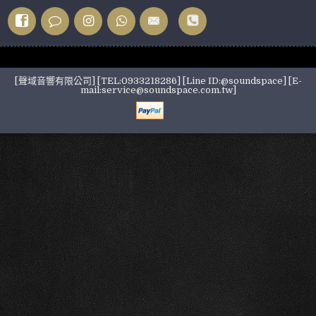
[聲域音響有限公司] [TEL:0933218286] [Line ID:@soundspace] [E-
mail:service@soundspace.com.tw]