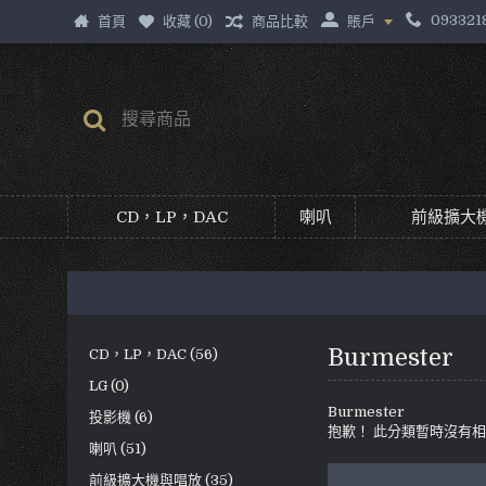
093321
首頁
收藏 (
0
)
商品比較
賬戶
CD，LP，DAC
喇叭
前級擴大機
Burmester
CD，LP，DAC (56)
LG (0)
Burmester
投影機 (6)
抱歉！ 此分類暫時沒有
喇叭 (51)
前級擴大機與唱放 (35)