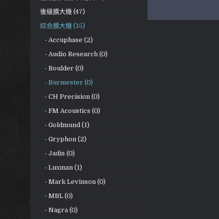
後級擴大機 (47)
綜合擴大機 (15)
- Accuphase (2)
- Audio Research (0)
- Boulder (0)
- Burmester (0)
- CH Precision (0)
- FM Acoustics (0)
- Goldmund (1)
- Gryphon (2)
- Jadis (0)
- Luxman (1)
- Mark Levinson (0)
- MBL (0)
- Nagra (0)