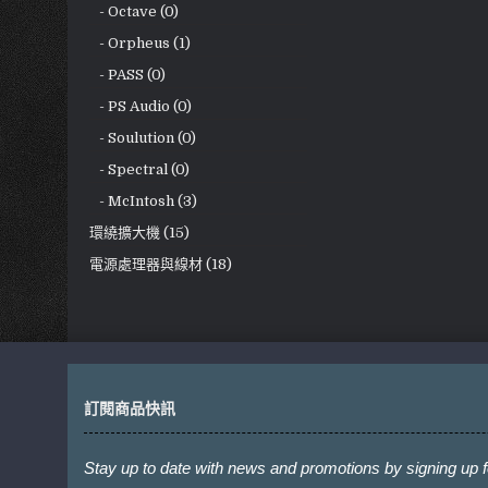
- Octave (0)
- Orpheus (1)
- PASS (0)
- PS Audio (0)
- Soulution (0)
- Spectral (0)
- McIntosh (3)
環繞擴大機 (15)
電源處理器與線材 (18)
訂閱商品快訊
Stay up to date with news and promotions by signing up f