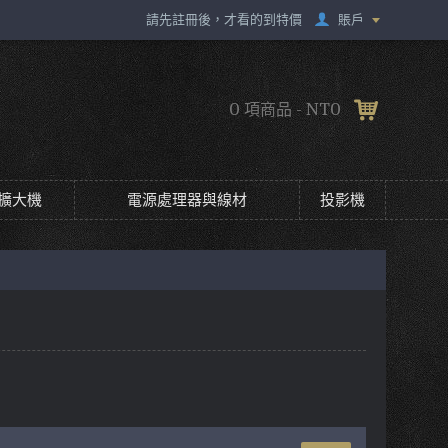
賬戶
請先註冊後，才看的到特價
0 項商品 - NT0
擴大機
電源處理器與線材
投影機