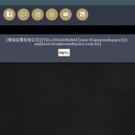
[聲域音響有限公司] [TEL:0933218286] [Line ID:@soundspace] [E-
mail:service@soundspace.com.tw]