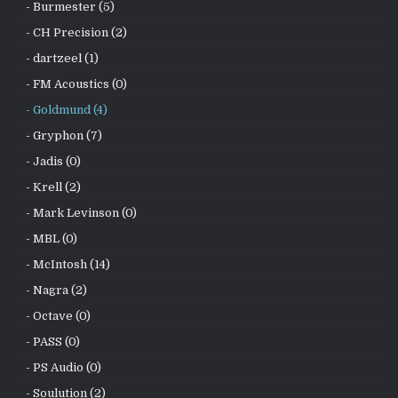
- Burmester (5)
- CH Precision (2)
- dartzeel (1)
- FM Acoustics (0)
- Goldmund (4)
- Gryphon (7)
- Jadis (0)
- Krell (2)
- Mark Levinson (0)
- MBL (0)
- McIntosh (14)
- Nagra (2)
- Octave (0)
- PASS (0)
- PS Audio (0)
- Soulution (2)