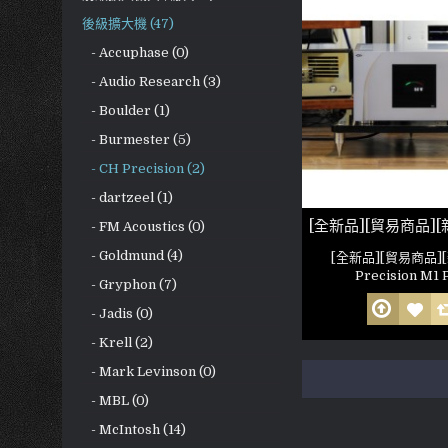
後級擴大機 (47)
- Accuphase (0)
- Audio Research (3)
- Boulder (1)
- Burmester (5)
- CH Precision (2)
- dartzeel (1)
- FM Acoustics (0)
- Goldmund (4)
[全新品][貿易商品]
Precision M1 P
- Gryphon (7)
- Jadis (0)
- Krell (2)
- Mark Levinson (0)
- MBL (0)
- McIntosh (14)