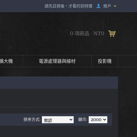
賬戶
請先註冊後，才看的到特價
0 項商品 - NT0
擴大機
電源處理器與線材
投影機
排序方式:
顯示: