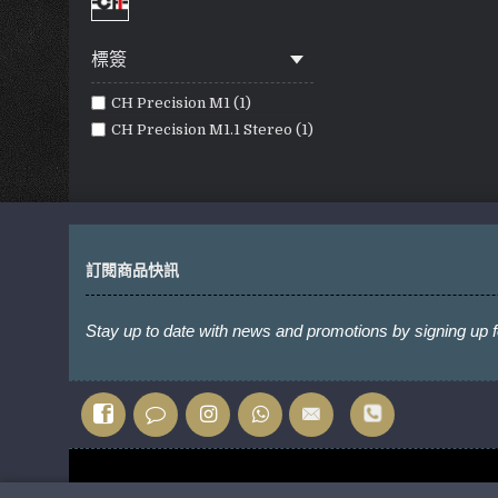
標簽
CH Precision M1 (1)
CH Precision M1.1 Stereo (1)
訂閱商品快訊
Stay up to date with news and promotions by signing up f