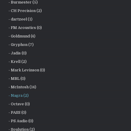
- Burmester (5)
- CH Precision (2)
- dartzeel (1)
- FM Acoustics (0)
- Goldmund (4)
- Gryphon (7)
- Jadis (0)
- Krell (2)
- Mark Levinson (0)
- MBL (0)
- McIntosh (14)
- Nagra (2)
- Octave (0)
- PASS (0)
- PS Audio (0)
- Soulution (2)