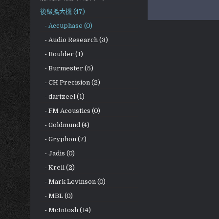
後級擴大機 (47)
- Accuphase (0)
- Audio Research (3)
- Boulder (1)
- Burmester (5)
- CH Precision (2)
- dartzeel (1)
- FM Acoustics (0)
- Goldmund (4)
- Gryphon (7)
- Jadis (0)
- Krell (2)
- Mark Levinson (0)
- MBL (0)
- McIntosh (14)