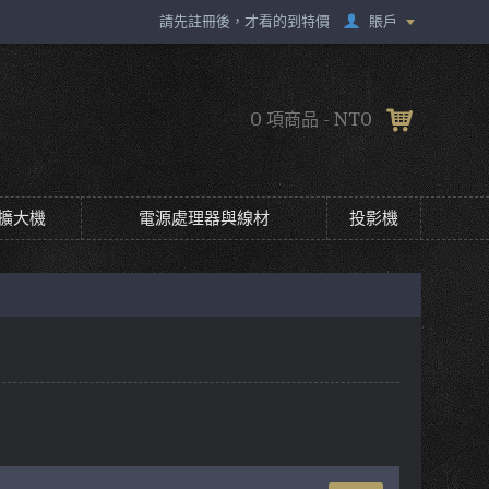
賬戶
請先註冊後，才看的到特價
0 項商品 - NT0
擴大機
電源處理器與線材
投影機