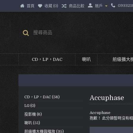
093321
首頁
收藏 (
0
)
商品比較
賬戶
CD，LP，DAC
喇叭
前級擴大機
Accuphase
CD，LP，DAC (56)
LG (0)
Accuphase
投影機 (6)
抱歉！ 此分類暫時沒有
喇叭 (51)
前級擴大機與唱放 (35)