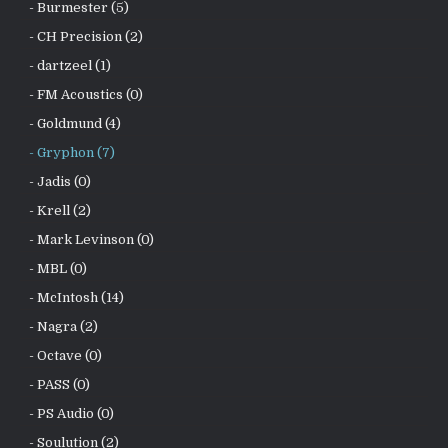
- Burmester (5)
- CH Precision (2)
- dartzeel (1)
- FM Acoustics (0)
- Goldmund (4)
- Gryphon (7)
- Jadis (0)
- Krell (2)
- Mark Levinson (0)
- MBL (0)
- McIntosh (14)
- Nagra (2)
- Octave (0)
- PASS (0)
- PS Audio (0)
- Soulution (2)