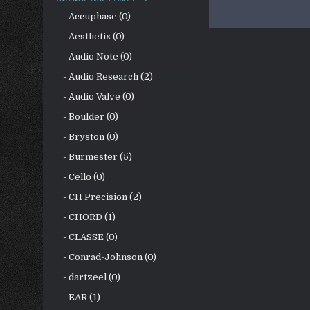
- Accuphase (0)
- Aesthetix (0)
- Audio Note (0)
- Audio Research (2)
- Audio Valve (0)
- Boulder (0)
- Bryston (0)
- Burmester (5)
- Cello (0)
- CH Precision (2)
- CHORD (1)
- CLASSE (0)
- Conrad-Johnson (0)
- dartzeel (0)
- EAR (1)