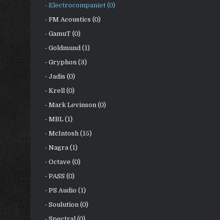
- Electrocompaniet (0)
- FM Acoustics (0)
- GamuT (0)
- Goldmund (1)
- Gryphon (3)
- Jadis (0)
- Krell (0)
- Mark Levinson (0)
- MBL (1)
- McIntosh (15)
- Nagra (1)
- Octave (0)
- PASS (0)
- PS Audio (1)
- Soulution (0)
- Spectral (0)