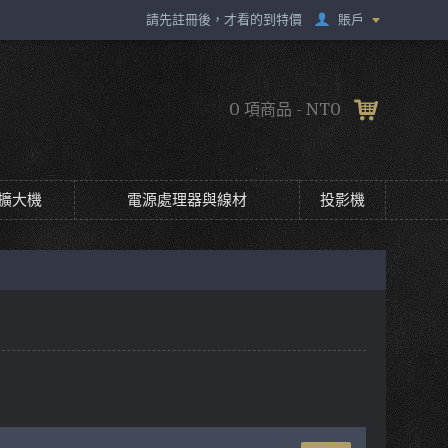
賬戶
請先註冊後，才看的到特價
0 項商品 - NT0
擴大機
電源處理器與線材
投影機