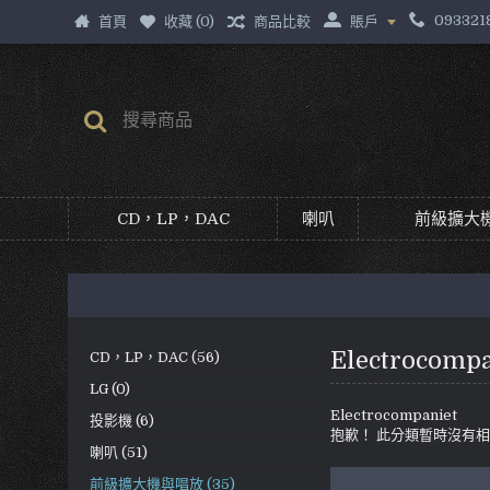
093321
首頁
收藏 (
0
)
商品比較
賬戶
CD，LP，DAC
喇叭
前級擴大機
Electrocompa
CD，LP，DAC (56)
LG (0)
Electrocompaniet
投影機 (6)
抱歉！ 此分類暫時沒有
喇叭 (51)
前級擴大機與唱放 (35)