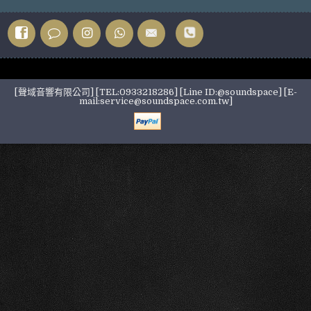
[聲域音響有限公司] [TEL:0933218286] [Line ID:@soundspace] [E-
mail:service@soundspace.com.tw]