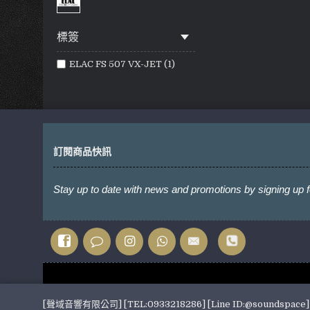
標簽
ELAC FS 507 VX-JET (1)
訂閱商品快訊
Stay up to date with news and promotions by signing up f
[聲域音響有限公司] [TEL:0933218286] [Line ID:@soundspace] [