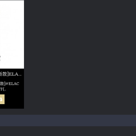
[全新品][貿易商品][新款]ELAC FS 507 VX-JET(參考照片)
款]#ELAC
(..