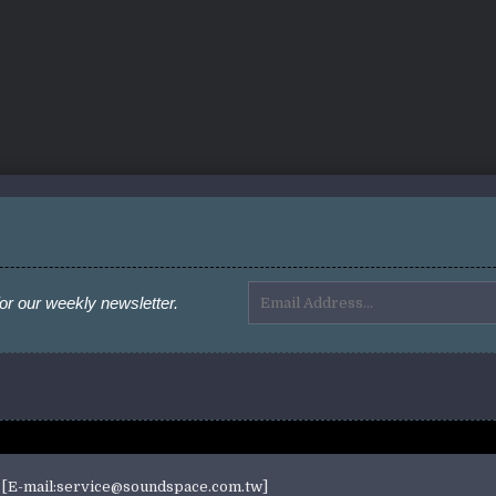
or our weekly newsletter.
E-mail:service@soundspace.com.tw]