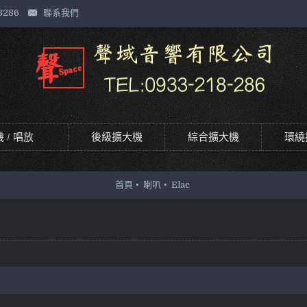
8286
聯系我們
 / 唱放
後級擴大機
綜合擴大機
環繞
首頁
喇叭
Elac