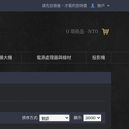
賬戶
請先註冊後，才看的到特價
0 項商品 - NT0
擴大機
電源處理器與線材
投影機
排序方式:
顯示: