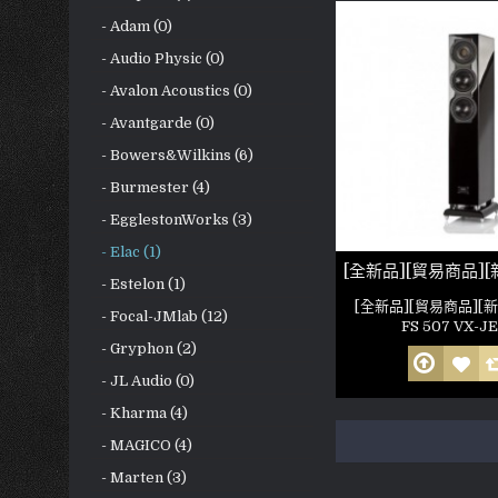
- Adam (0)
- Audio Physic (0)
- Avalon Acoustics (0)
- Avantgarde (0)
- Bowers&Wilkins (6)
- Burmester (4)
- EgglestonWorks (3)
- Elac (1)
- Estelon (1)
[全新品][貿易商品][新
- Focal-JMlab (12)
FS 507 VX-JET
- Gryphon (2)
- JL Audio (0)
- Kharma (4)
- MAGICO (4)
- Marten (3)