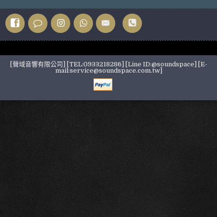
[聲域音響有限公司] [TEL:0933218286] [Line ID:@soundspace] [E-
mail:service@soundspace.com.tw]