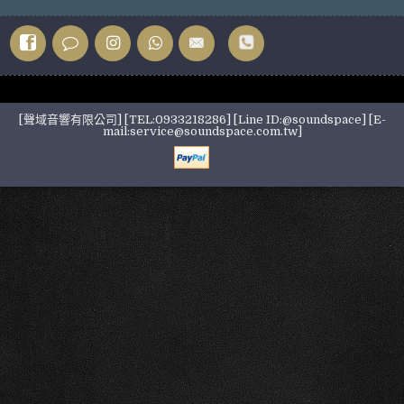
[聲域音響有限公司] [TEL:0933218286] [Line ID:@soundspace] [E-
mail:service@soundspace.com.tw]