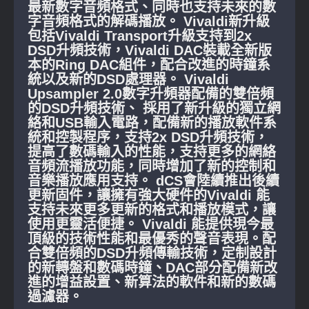
最新數字音頻格式、同時也支持未來的數
字音頻格式的解碼播放。 Vivaldi新升級
包括Vivaldi Transport升級支持到2x
DSD升頻技術，Vivaldi DAC裝載全新版
本的Ring DAC組件，配合改進的時鐘系
統以及新的DSD處理器。 Vivaldi
Upsampler 2.0數字升頻器配備的雙倍頻
的DSD升頻技術、 採用了新升級的獨立網
絡和USB輸入電路，配備新的播放軟件系
統和控製程序，支持2x DSD升頻技術，
提高了數碼輸入的性能，支持更多的網絡
音頻流播放功能，同時增加了新的控制和
音樂播放應用支持。 dCS會陸續推出後續
更新固件，讓擁有強大硬件的Vivaldi 能
支持未來更多更新的格式和播放模式，讓
使用更靈活便捷。 Vivaldi 能提供現今最
頂級的技術性能和最優秀的聲音表現。配
合雙倍頻的DSD升頻傳輸技術，定制設計
的新轉盤和數碼時鐘、DAC部分配備新改
進的增益設置、新算法的軟件和新的數碼
過濾器。