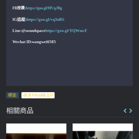
FB按讚:
https://goo.gl/MVqJBg
IG追蹤:
https://goo.gl/vq3nRS
Line:@soundspace
https://goo.gl/YQWmcF
Wechat ID:wangwei6585
標簽:
dCS Vivaldi 2.0
相關商品