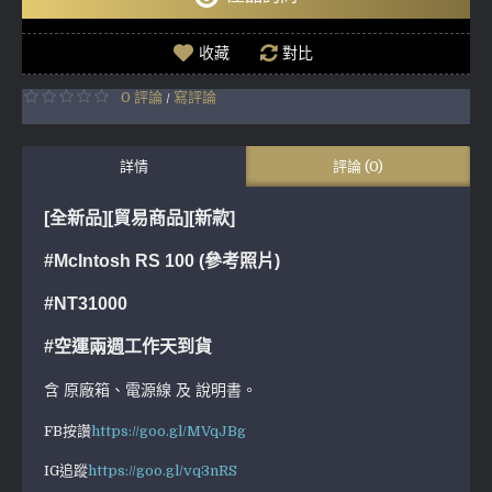
收藏
對比
0 評論
寫評論
/
詳情
評論 (0)
[全新品][貿易商品]
[新款]
#McIntosh RS 100 (參考照片)
#NT31000
#空運兩週工作天到貨
含 原廠箱、電源線 及 說明書。
FB按讚
https://goo.gl/MVqJBg
IG追蹤
https://goo.gl/vq3nRS