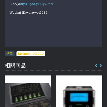
Line@
https://goo.gl/YQWmcF
Wechat ID:wangwei6585
標簽:
McIntosh RS 100
相關商品