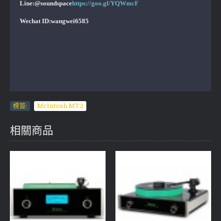
Line:@soundspace
https://goo.gl/YQWmcF
Wechat ID:wangwei6585
標簽:
McIntosh MT2
相關商品