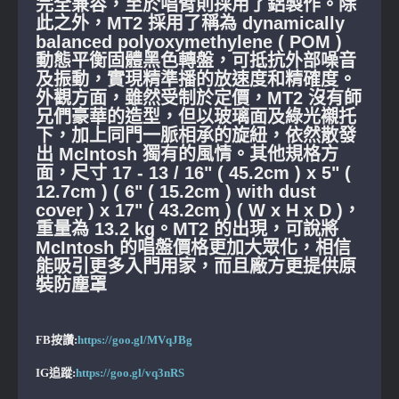
完全兼容，至於唱臂則採用了鋁製作。除
此之外，MT2 採用了稱為 dynamically
balanced polyoxymethylene ( POM )
動態平衡固體黑色轉盤，可抵抗外部噪音
及振動，實現精準播的放速度和精確度。
外觀方面，雖然受制於定價，MT2 沒有師
兄們豪華的造型，但以玻璃面及綠光襯托
下，加上同門一脈相承的旋紐，依然散發
出 McIntosh 獨有的風情。其他規格方
面，尺寸 17 - 13 / 16" ( 45.2cm ) x 5" (
12.7cm ) ( 6" ( 15.2cm ) with dust
cover ) x 17" ( 43.2cm ) ( W x H x D )，
重量為 13.2 kg。MT2 的出現，可說將
McIntosh 的唱盤價格更加大眾化，相信
能吸引更多入門用家，而且廠方更提供原
裝防塵罩
FB按讚:
https://goo.gl/MVqJBg
IG追蹤:
https://goo.gl/vq3nRS