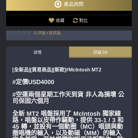
產品詢問
收藏
對比
0 評論
寫評論
/
詳情
評論 (0)
[全新品][貿易商品][新款]
#McIntosh MT2
#定價USD4000
#空運兩個星期工作天到貨 非人為損壞 公
司保固六個月
全新 MT2 唱盤採用了 McIntosh 獨家線
路，唱盤以皮帶作驅動，提供 33-1 / 3 和
45 轉，並設有一個動圈（MC）唱頭與動
圈唱機的輸入，以及動磁（MM）的輸入