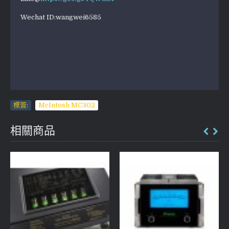
Wechat ID:wangwei6585
標簽:
McIntosh MC302
相關商品