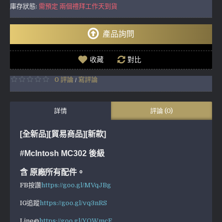
庫存狀態:
需預定 兩個禮拜工作天到貨
產品詢問
收藏
對比
0 評論
寫評論
/
詳情
評論 (0)
[全新品][貿易商品][新款]
#McIntosh MC302 後級
含 原廠所有配件。
FB按讚
https://goo.gl/MVqJBg
IG追蹤
https://goo.gl/vq3nRS
Line@
https://goo.gl/YQWmcF