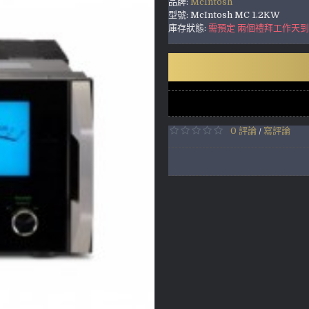
品牌:
McIntosh
型號:
McIntosh MC 1.2KW
庫存狀態:
需預定 兩個禮拜工作天
0 評論
寫評論
/