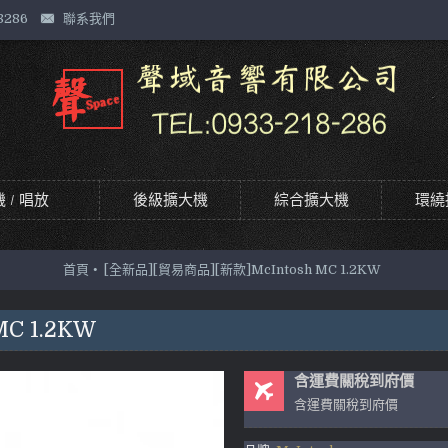
8286
聯系我們
 / 唱放
後級擴大機
綜合擴大機
環繞
首頁
[全新品][貿易商品][新款]McIntosh MC 1.2KW
C 1.2KW
含運費關稅到府價
含運費關稅到府價