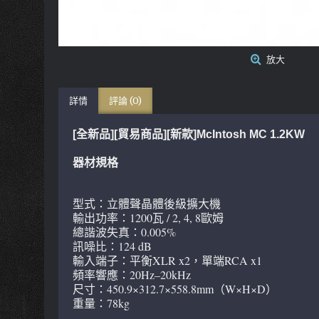
放大
詳情
評論 (0)
[全新品][貿易商品][新款]McIntosh MC 1.2KW
器材規格
型式：立體聲晶體後級擴大機
輸出功率：1200瓦 / 2, 4, 8歐姆
總諧波失真：0.005%
訊噪比：124 dB
輸入端子：平衡XLR x2，單端RCA x1
頻率響應：20Hz–20kHz
尺寸：450.9×312.7×558.8mm（W×H×D）
重量：78kg