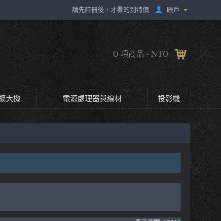
賬戶
請先註冊後，才看的到特價
0 項商品 - NT0
擴大機
電源處理器與線材
投影機