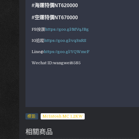
#海運特價NT620000
#空運
特價NT670000
FB按讚
https://goo.gl/MVqJBg
IG追蹤
https://goo.gl/vq3nRS
Line@
https://goo.gl/YQWmcF
Wechat ID:wangwei6585
標簽:
McIntosh MC 1.2KW
相關商品