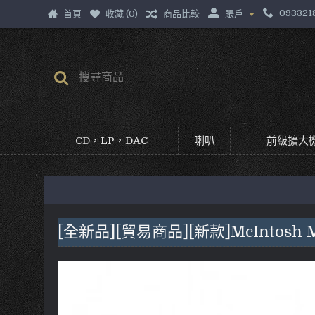
093321
首頁
收藏 (
0
)
商品比較
賬戶
CD，LP，DAC
喇叭
前級擴大機
[全新品][貿易商品][新款]McIntosh M