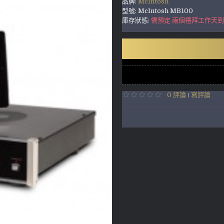
品牌:
McIntosh
型號:
McIntosh MB100
庫存狀態:
需預定 兩個禮拜工作天
0 評論
寫評論
/