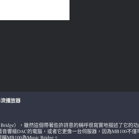
位串流播放器
（Music Bridge），雖然這個帶著些許詩意的稱呼很寫實地描述
著音響級DAC的電腦，或者它更像一台伺服器，因為MB100
0為Music Bridge。