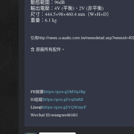
動態範圍：96dB
輸出電壓：4V (平衡)、2V (非平衡)
尺寸：444.5×98×460.4 mm（W×H×D）
重量：6.1 kg
引用http://news.u-audio.com.tw/newsdetail.asp?newsid=40
含 原廠所有配件。
FB按讚
https://goo.gl/MVqJBg
IG追蹤
https://goo.gl/vq3nRS
Line@
https://goo.gl/YQWmcF
Wechat ID:wangwei6585