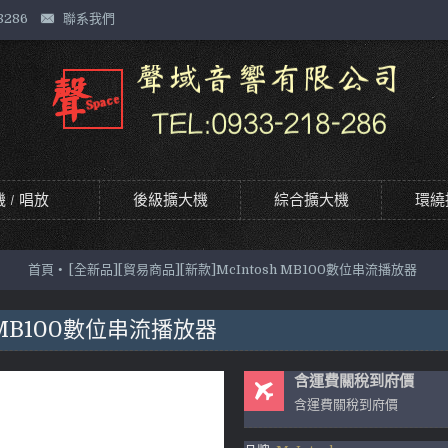
8286
聯系我們
 / 唱放
後級擴大機
綜合擴大機
環繞
首頁
[全新品][貿易商品][新款]McIntosh MB100數位串流播放器
h MB100數位串流播放器
含運費關稅到府價
含運費關稅到府價