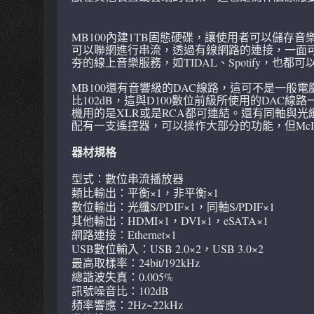
MB100內建1TB固態硬碟，讓使用者可以儲存音
可以聯網進行串流，透過有線網路的連接，一面可
夯的線上音樂服務，如TIDAL、Spotify，也
MB100還有音響級的DAC線路，這可不是一般電腦和
比102dB，這與D100數位前級所使用的DA
機用的是XLR或是RCA都可連結。還有同軸與光
配有一支遙控器，可以操作大部分的功能，但McIntos
器材規格
型式：數位串流播放器
類比輸出：平衡×1，非平衡×1
數位輸出：光纖S/PDIF×1，同軸S/PDIF×1
其他輸出：HDMI×1，DVI×1，eSATA×1
網路連接︰Ethernet×1
USB數位輸入：USB 2.0×2，USB 3.0×2
最高取樣率：24bit/192kHz
總諧波失真：0.005%
訊號噪音比：102dB
頻率響應：2Hz~22kHz