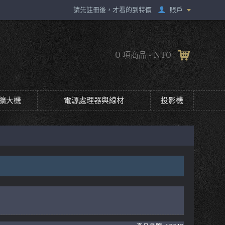
賬戶
請先註冊後，才看的到特價
0 項商品 - NT0
擴大機
電源處理器與線材
投影機