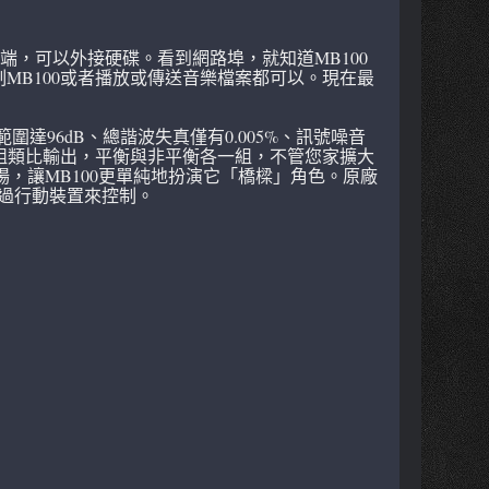
入端，可以外接硬碟。看到網路埠，就知道MB100
MB100或者播放或傳送音樂檔案都可以。現在最
範圍達96dB、總諧波失真僅有0.005%、訊號噪音
。兩組類比輸出，平衡與非平衡各一組，不管您家擴大
場，讓MB100更單純地扮演它「橋樑」角色。原廠
可以透過行動裝置來控制。