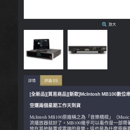
放大
詳情
評論 (0)
[全新品][貿易商品][新款]McIntosh MB100數
空運兩個星期工作天到貨
McIntosh MB100原廠稱之為「音樂橋樑」
流播放器就好了。MB100幾乎可以看作是一部帶
放在其他裝置或雲端的音樂。這也是為什麼原廠要稱MB10