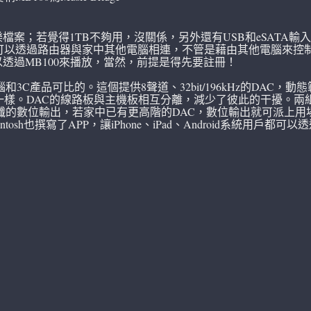
樂檔案；若覺得1TB不夠用，沒關係，另外還有USB和eSATA輸
以透過路由器與家中其他電腦相連，不管是藉由其他電腦來控制
都可以透過MB100來播放，當然，前提是得先要註冊！
3C產品可比的。這個提供8聲道、32bit/196kHz的DAC，動態
C線路一樣。DAC的線路板與主機板相互分離，減少了彼此的干擾
纖的數位輸出，若家中已有更高階的DAC，數位輸出就可派上用
h也撰寫了APP，讓iPhone、iPad、Android系統用戶都