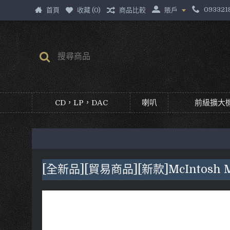
093321
首頁
收藏 (
0
)
商品比較
賬戶
CD，LP，DAC
喇叭
前級擴大機
[全新品][貿易商品][新款]McIntos