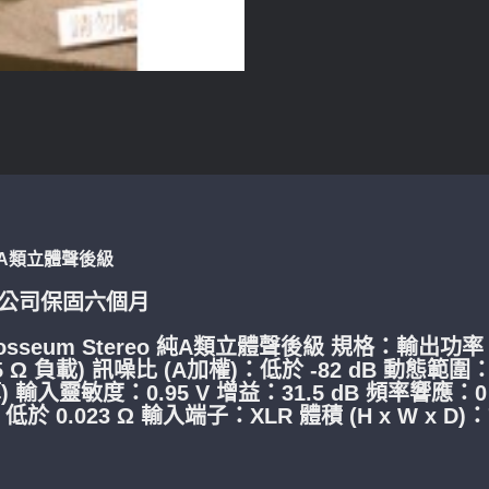
eo 純A類立體聲後級
 公司保固六個月
losseum Stereo 純A類立體聲後級 規格：輸出功率：160
(0.5 Ω 負載) 訊噪比 (A加權)：低於 -82 dB 動態範圍
計算) 輸入靈敏度：0.95 V 增益：31.5 dB 頻率響應：0 
：低於 0.023 Ω 輸入端子：XLR 體積 (H x W x D)：7