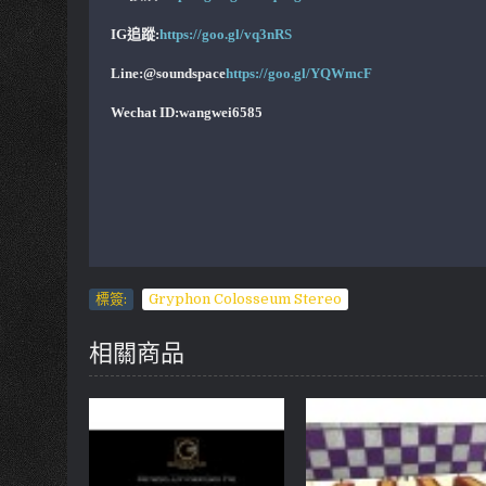
IG追蹤:
https://goo.gl/vq3nRS
Line:@soundspace
https://goo.gl/YQWmcF
Wechat ID:wangwei6585
標簽:
Gryphon Colosseum Stereo
相關商品