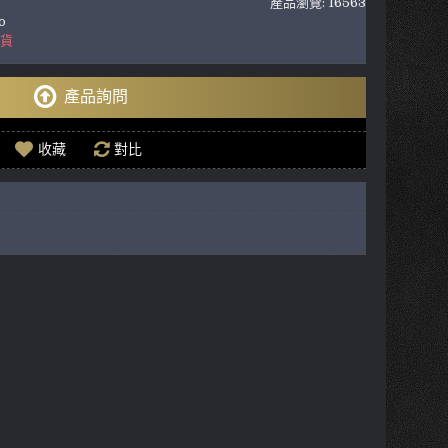
產品瀏覽: 16563
o
到貨
產品詢問
收藏
對比