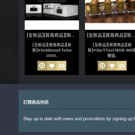
[全新品][貿易商品]Gryphon Mephisto Stereo 雙聲道後級 非人為損壞 公司保固六個月 (參考照片)
[全新品][貿易商品][新款]Goldmund Telos 1000 NextGen Mono Amp 非人為損壞 公司保固六個月 (參考照片)
[全新品][貿易商品][新款]darTZeel NHB-468 單聲道後級 Pair
易商
[全新品][貿易商品][新
[全新品][貿易商品][新
phisto
款]#Goldmund Telos
款]#darTZeel NHB-468
1000..
聲道..
訂閱商品快訊
Stay up to date with news and promotions by signing up f