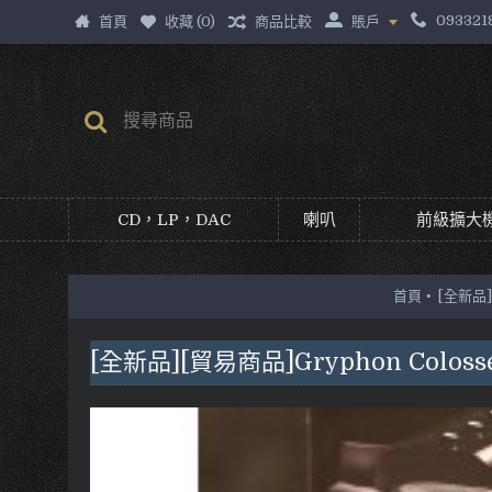
093321
首頁
收藏 (
0
)
商品比較
賬戶
CD，LP，DAC
喇叭
前級擴大機
首頁
[全新品]
[全新品][貿易商品]Gryphon Col