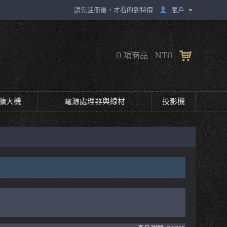
賬戶
請先註冊後，才看的到特價
0 項商品 - NT0
擴大機
電源處理器與線材
投影機