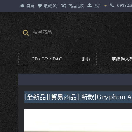
093321
首頁
收藏 (
0
)
商品比較
賬戶
CD，LP，DAC
喇叭
前級擴大機
[全新品][貿易商品][新款]Gryphon Ant