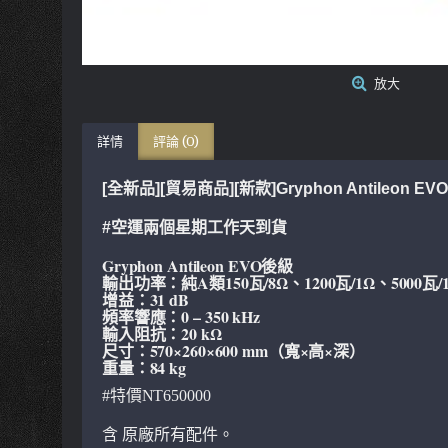
放大
詳情
評論 (0)
[全新品][貿易商品][新款]Gryphon Antileon 
#空運兩個星期工作天到貨
Gryphon Antileon EVO後級
輸出功率：純A類150瓦/8Ω、1200瓦/1Ω、5000瓦/1
增益：31 dB
頻率響應：0 – 350 kHz
輸入阻抗：20 kΩ
尺寸：570×260×600 mm（寬×高×深）
重量：84 kg
#特價NT650000
含 原廠所有配件。