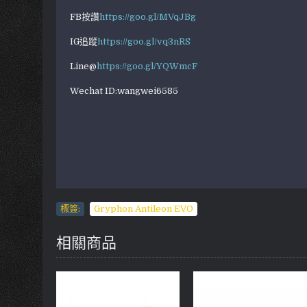
FB按讚
https://goo.gl/MVqJBg
IG追蹤
https://goo.gl/vq3nRS
Line@
https://goo.gl/YQWmcF
Wechat ID:wangwei6585
標簽:
Gryphon Antileon EVO
相關商品