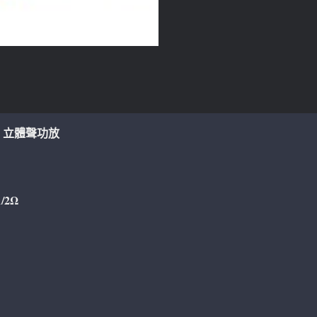
EVO 立體聲功放
/2Ω