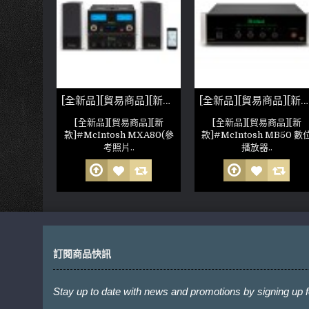
[全新品][貿易商品][新款]McIntosh MA5300 綜合擴大機(參考照片)
[全新品][貿易商品][新款]McIntosh MXA80(參考照片)
[全新品][貿易商品][新款]McIntosh MB50 數位播放器(參考照片)
品][新
[全新品][貿易商品][新
[全新品][貿易商品][新
osh
款]#McIntosh MXA80(參
款]#McIntosh MB50 數
照..
考照片..
播放器..
訂閱商品快訊
Stay up to date with news and promotions by signing up f