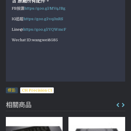
含 原廠所有配件。
FB按讚
https://goo.gl/MVqJBg
IG追蹤
https://goo.gl/vq3nRS
Line@
https://goo.gl/YQWmcF
Wechat ID:wangwei6585
標簽:
CH Precision C1
相關商品