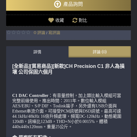
產品詢問
收藏
對比
0 評論
寫評論
/
詳情
評論 (0)
[全新品][貿易商品][新款]CH Precision C1
非人為損
壞 公司保固六個月
C1 DAC Controller
：有音量控制，加上類比輸入模組可當
完整前級使用。推出時間：2011年。數位輸入模組
AES/EBU、S/P DIF、Toslink端子，另外還有USB介面與
Ethemet串流介面，可接受PCM訊號與DSD訊號，最高可達
44.1kHz/48kHz 16倍升頻處理，頻寬DC-120kHz，動態範圍
120dB，訊噪比123dB，THD+N小於0.0015%，體積
440x440x120mm。重量25公斤。