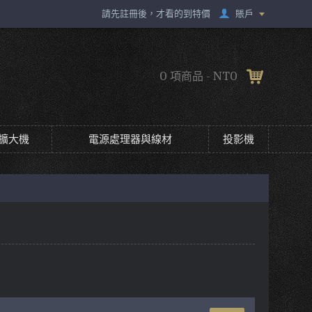
賬戶
請先註冊後，才看的到特價
0 項商品 - NT0
擴大機
電源處理器與線材
投影機