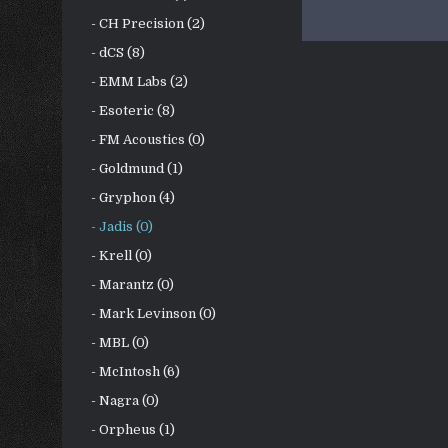
- CH Precision (2)
- dCS (8)
- EMM Labs (2)
- Esoteric (8)
- FM Acoustics (0)
- Goldmund (1)
- Gryphon (4)
- Jadis (0)
- Krell (0)
- Marantz (0)
- Mark Levinson (0)
- MBL (0)
- McIntosh (6)
- Nagra (0)
- Orpheus (1)