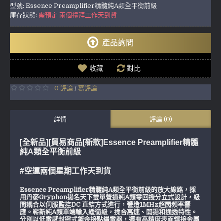
型號:
Essence Preamplifier精髓純A類全平衡前級
庫存狀態:
需預定 兩個禮拜工作天到貨
產品詢問
收藏
對比
0 評論
寫評論
/
詳情
評論 (0)
[全新品][貿易商品[新款]Essence Preamplifier精髓
純A類全平衡前級
#空運兩個星期工作天到貨
Essence Preamplifier精髓純A類全平衡前級的放大線路，採
用丹麥Gryphon揚名天下雙單聲道純A類零回授分立式設計，級
間耦合以伺服監控DC 直結方式進行，營造1MHz超闊頻率響
應。嶄新純A類單端輸入緩衝級，揉合高速、開揚和通透特性。
分別以低電感封密式鍍金接點繼電器，還有高精度表面焊接金屬