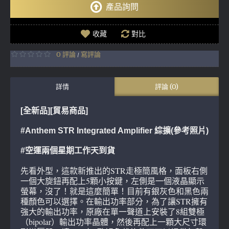
產品詢問
收藏
對比
0 評論
寫評論
/
詳情
評論 (0)
[全新品][貿易商品]
#Anthem STR Integrated Amplifier 綜擴(參考照片)
#空運兩個星期工作天到貨
先看外型，這款新推出的STR走極簡風格，面板右側
一個大旋鈕再配上5顆小按鍵，左側是一個液晶顯示
螢幕，沒了！就是這麼簡單！目前有銀灰色和黑色兩
種顏色可以選擇。在輸出功率部分，為了讓STR擁有
強大的輸出功率，原廠在單一聲道上安裝了8組雙極
（bipolar）輸出功率晶體，然後再配上一顆大尺寸環