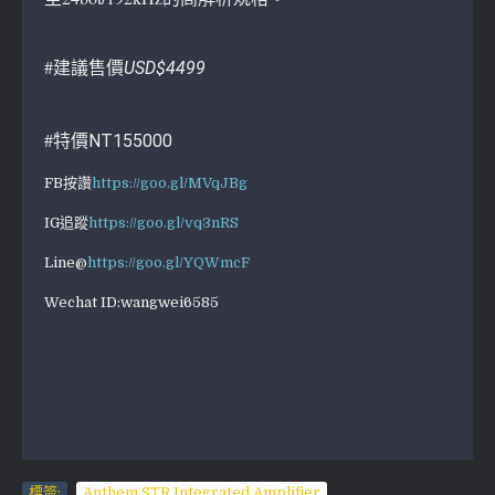
#建議售價
USD$4499
#特價
NT155000
FB按讚
https://goo.gl/MVqJBg
IG追蹤
https://goo.gl/vq3nRS
Line@
https://goo.gl/YQWmcF
Wechat ID:wangwei6585
標簽:
Anthem STR Integrated Amplifier