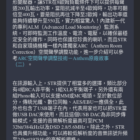
形變壓器，讓STR在8歐姆負載條件下可以提供每聲
道200瓦輸出功率，當阻抗減半至4歐姆時，功率可翻
倍至400瓦，要是阻抗再往下降至2歐姆，輸出功率還
能夠持續攀升至550瓦，實力相當驚人！內建新一代
的專利ALM（Advanced Load Monitoring）監測系
統，可即時監測工作溫度、電流、電壓，以確保最穩
定安全的運作，同時也保護您珍貴的喇叭，而且STR
和自家環繞機種一樣內建獨家ARC（Anthem Room
Correction）空間聲學調整功能，進一步介紹可以參
考
ARC空間聲學調整技術－Anthem原廠故事
（二）
。
在訊源輸入上，STR提供了相當多的選擇，類比部分
有4組RCA非平衡、1組XLR平衡端子，另外還有兩
組Phono輸入可以支援MM或MC唱頭。至於數位部
分，傳統光纖、數位同軸、AES/EBU一應俱全，此
外也包含了USB端子在內，代表用家也可以把STR當
做USB DAC來使用，而且這個USB DAC為非同步傳
輸模式，支援的音樂解析度最高可至PCM
32bit/384kHz以及DSD 2.8/5.6MHz。除此之外，STR
也具備升頻功能，可以將較低解析度的音樂訊號升頻
至24bot/192kHz的高解析規格。